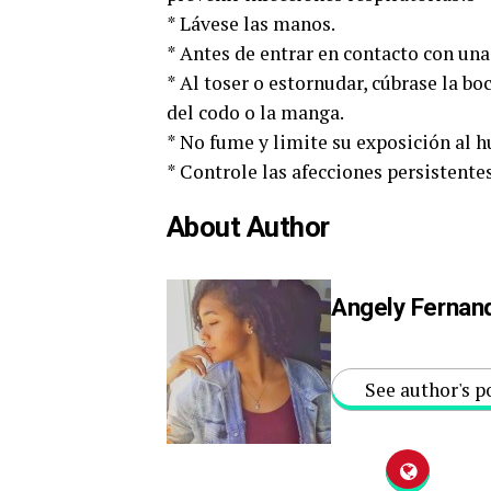
* Lávese las manos.
* Antes de entrar en contacto con una 
* Al toser o estornudar, cúbrase la bo
del codo o la manga.
* No fume y limite su exposición al h
* Controle las afecciones persistent
About Author
Angely Fernan
See author's p