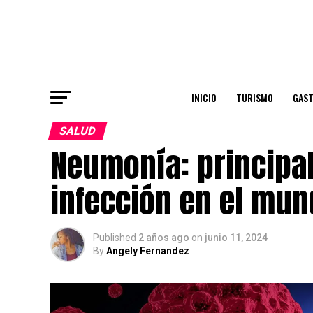
INICIO
TURISMO
GAS
SALUD
Neumonía: principa
infección en el mu
Published
2 años ago
on
junio 11, 2024
By
Angely Fernandez