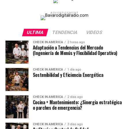
ADVERTISEMENT
ULTIMA
TENDENCIA
VIDEOS
CHECK IN AMERICA
2 horas ago
Adaptación a Tendencias del Mercado
(Ingeniería de Menús y Flexibilidad Operativa)
CHECK IN AMERICA
1 día ago
Sostenibilidad y Eficiencia Energética
CHECK IN AMERICA
2 días ago
Cocina + Mantenimiento: ¿Sinergia estratégica
o parches de emergencia?
CHECK IN AMERICA
3 días ago