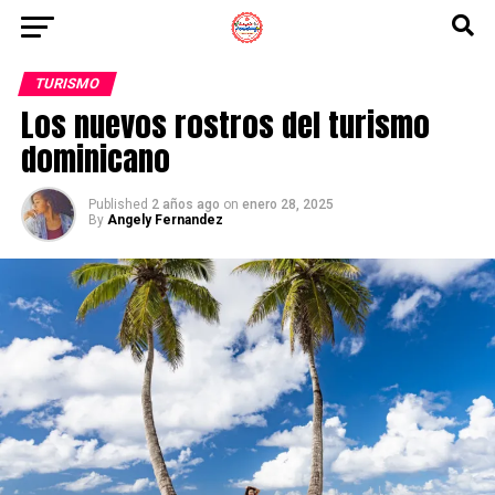
TURISMO
Los nuevos rostros del turismo
dominicano
Published
2 años ago
on
enero 28, 2025
By
Angely Fernandez