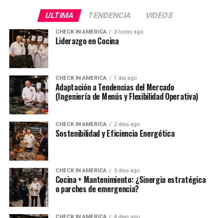
ULTIMA
TENDENCIA
VIDEOS
CHECK IN AMERICA
3 horas ago
Liderazgo en Cocina
CHECK IN AMERICA
1 día ago
Adaptación a Tendencias del Mercado
(Ingeniería de Menús y Flexibilidad Operativa)
CHECK IN AMERICA
2 días ago
Sostenibilidad y Eficiencia Energética
CHECK IN AMERICA
3 días ago
Cocina + Mantenimiento: ¿Sinergia estratégica
o parches de emergencia?
CHECK IN AMERICA
4 días ago