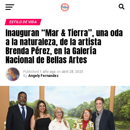
ESTILO DE VIDA
Inauguran “Mar & Tierra”, una oda
a la naturaleza, de la artista
Brenda Pérez, en la Galería
Nacional de Bellas Artes
Published
1 año ago
on
abril 28, 2025
By
Angely Fernandez