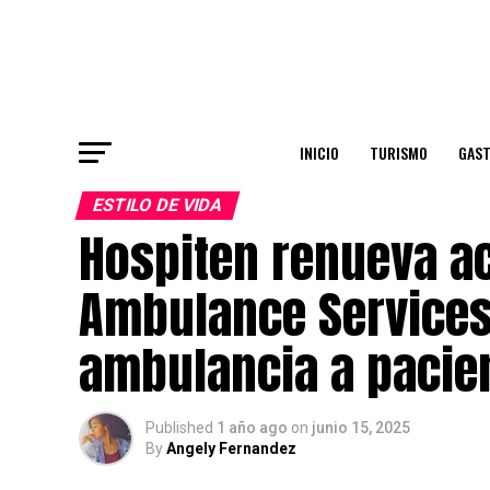
INICIO
TURISMO
GAS
ESTILO DE VIDA
Hospiten renueva a
Ambulance Services
ambulancia a pacie
Published
1 año ago
on
junio 15, 2025
By
Angely Fernandez