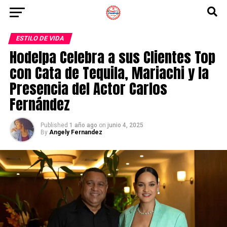
ESTILO DE VIDA
Hodelpa Celebra a sus Clientes Top
con Cata de Tequila, Mariachi y la
Presencia del Actor Carlos
Fernández
Published
1 año ago
on
junio 4, 2025
By
Angely Fernandez