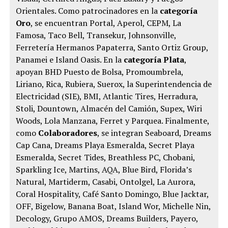
Orientales. Como patrocinadores en la
categoría
Oro
, se encuentran Portal, Aperol, CEPM, La
Famosa, Taco Bell, Transekur, Johnsonville,
Ferretería Hermanos Papaterra, Santo Ortiz Group,
Panamei e Island Oasis. En la
categoría Plata
,
apoyan BHD Puesto de Bolsa, Promoumbrela,
Liriano, Rica, Rubiera, Suerox, la Superintendencia de
Electricidad (SIE), BMI, Atlantic Tires, Herradura,
Stoli, Dountown, Almacén del Camión, Supex, Wiri
Woods, Lola Manzana, Ferret y Parquea. Finalmente,
como
Colaboradores
, se integran Seaboard, Dreams
Cap Cana, Dreams Playa Esmeralda, Secret Playa
Esmeralda, Secret Tides, Breathless PC, Chobani,
Sparkling Ice, Martins, AQA, Blue Bird, Florida’s
Natural, Martiderm, Casabi, Ontolgel, La Aurora,
Coral Hospitality, Café Santo Domingo, Blue Jacktar,
OFF, Bigelow, Banana Boat, Island Wor, Michelle Nin,
Decology, Grupo AMOS, Dreams Builders, Payero,