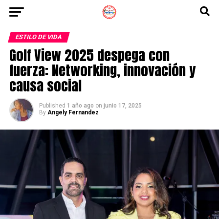
ESTILO DE VIDA
Golf View 2025 despega con
fuerza: Networking, innovación y
causa social
Published
1 año ago
on
junio 17, 2025
By
Angely Fernandez