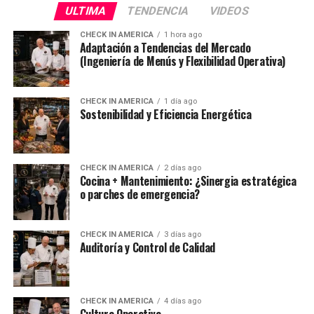
ULTIMA
TENDENCIA
VIDEOS
CHECK IN AMERICA
1 hora ago
Adaptación a Tendencias del Mercado
(Ingeniería de Menús y Flexibilidad Operativa)
CHECK IN AMERICA
1 día ago
Sostenibilidad y Eficiencia Energética
CHECK IN AMERICA
2 días ago
Cocina + Mantenimiento: ¿Sinergia estratégica
o parches de emergencia?
CHECK IN AMERICA
3 días ago
Auditoría y Control de Calidad
CHECK IN AMERICA
4 días ago
Cultura Operativa