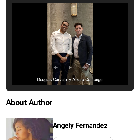
Douglas Carvajal y Álvaro Comenge
About Author
Angely Fernandez