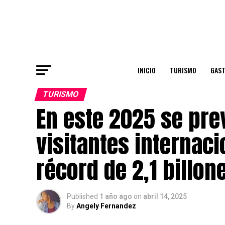
INICIO
TURISMO
GAS
TURISMO
En este 2025 se pre
visitantes internac
récord de 2,1 billon
Published
1 año ago
on
abril 14, 2025
By
Angely Fernandez