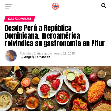
GASTRONOMÍA
Desde Perú a República
Dominicana, Iberoamérica
reivindica su gastronomía en Fitur
Published
2 años ago
on
enero 28, 2025
By
Angely Fernandez