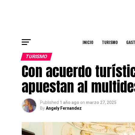
INICIO
TURISMO
GAS
TURISMO
Con acuerdo turístic
apuestan al multide
Published
1 año ago
on
marzo 27, 2025
By
Angely Fernandez