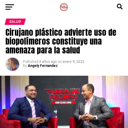
SALUD
Cirujano plástico advierte uso de
biopolímeros constituye una
amenaza para la salud
Published
4 años ago
on
enero 9, 2023
By
Angely Fernandez