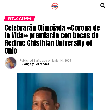
ESTILO DE VIDA
Celebrarán Olimpiada «Corona de
la Vida» premiarán con becas de
Redime Chisthian University of
Ohio
Published
1 año ago
on
junio 14, 2025
By
Angely Fernandez