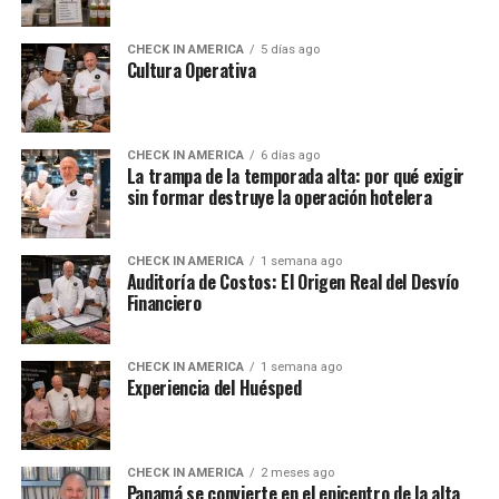
CHECK IN AMERICA
5 días ago
Cultura Operativa
CHECK IN AMERICA
6 días ago
La trampa de la temporada alta: por qué exigir
sin formar destruye la operación hotelera
CHECK IN AMERICA
1 semana ago
Auditoría de Costos: El Origen Real del Desvío
Financiero
CHECK IN AMERICA
1 semana ago
Experiencia del Huésped
CHECK IN AMERICA
2 meses ago
Panamá se convierte en el epicentro de la alta