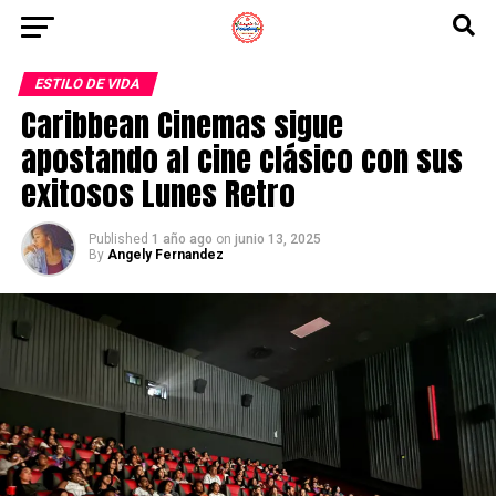
ESTILO DE VIDA
Caribbean Cinemas sigue
apostando al cine clásico con sus
exitosos Lunes Retro
Published
1 año ago
on
junio 13, 2025
By
Angely Fernandez