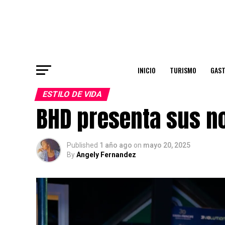
INICIO
TURISMO
GAS
ESTILO DE VIDA
BHD presenta sus n
Published
1 año ago
on
mayo 20, 2025
By
Angely Fernandez