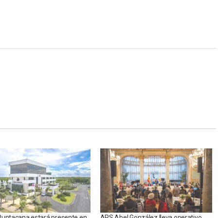
Puntacana estará presente en
ARS Abel González lleva operativo