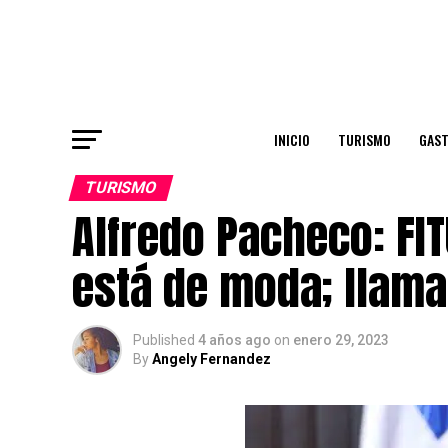
INICIO
TURISMO
GAS
TURISMO
Alfredo Pacheco: FI
está de moda; llama 
Published
4 años ago
on
enero 29, 2023
By
Angely Fernandez