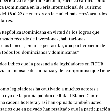
 periódico Despertar Nacional, Pacheco calificó como
lica Dominicana en la Feria Internacional de Turismo
el 18 al 22 de enero y en la cual el país cerró acuerdos
larres.
la República Dominicana en virtud de los logros que
nzado récorde de inversiones, habitaciones
 los bancos, en fin espectacular, una participacion de
 a todos los domincianos y dominicanas”.
dos indicó que la presencia de legisladores en FITUR
envia un mensaje de confianza y del compromiso que tiene
como legisladores ha cautivado a muchos actores e
no oyó de la propia palabra de Rafael Blanco Canto,
na cadena hotelera y así han opinado también usted
arios que en privado han resaltado que la participación