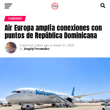
TURISMO
Air Europa amplía conexiones con
puntos de República Dominicana
Published
2 años ago
on
enero 31, 2025
By
Angely Fernandez