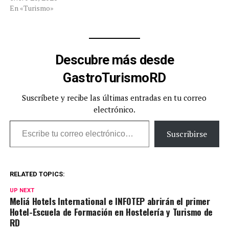
continente americano. El
En «Turismo»
año pasado recibieron más
de siete millones de
turistas, datos que, según el
Ministerio de Turismo,
Descubre más desde
colocan a 2022 como “el
mejor año…
GastroTurismoRD
Suscríbete y recibe las últimas entradas en tu correo
electrónico.
Escribe tu correo electrónico…
Suscribirse
RELATED TOPICS:
UP NEXT
Meliá Hotels International e INFOTEP abrirán el primer
Hotel-Escuela de Formación en Hostelería y Turismo de
RD