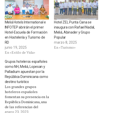
Meliá Hotels International e
Hotel ZEL Punta Cana se
INFOTEP abrirán el primer
inaugura con Rafael Nadal,
Hotel-Escuela de Formación
Meliá, Abinader y Grupo
en Hostelería y Turismo de
Popular
RD
marzo 8, 2025
En «Turismo»
junio 19, 2025
En «Estilo de Vida»
Grupos hoteleros españoles
como NH, Meliá, Lopesan y
Palladium apuestan por la
República Dominicana como
destino turístico
Los grandes grupos
hoteleros españoles
fomentan su presencia en la
República Dominicana, una
de las referencias del
turismo en el Caribe y en el
enero 23, 2023