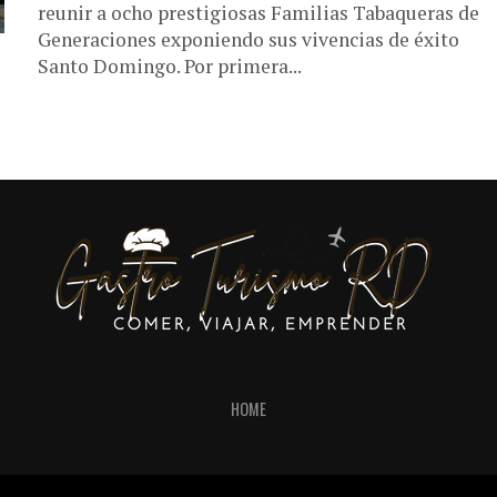
reunir a ocho prestigiosas Familias Tabaqueras de
Generaciones exponiendo sus vivencias de éxito
Santo Domingo. Por primera...
HOME