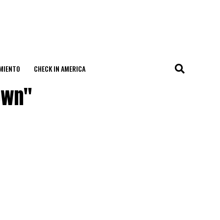
MIENTO
CHECK IN AMERICA
own"