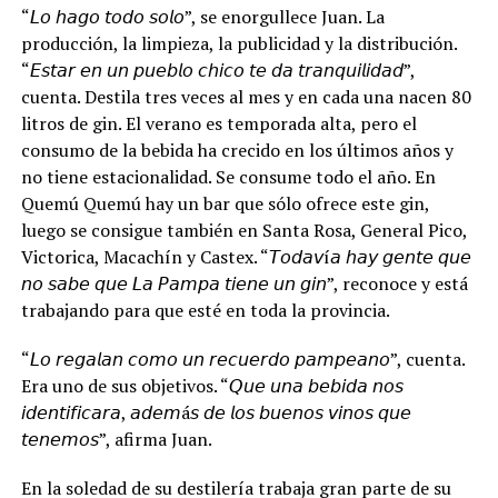
“𝘓𝘰 𝘩𝘢𝘨𝘰 𝘵𝘰𝘥𝘰 𝘴𝘰𝘭𝘰”, se enorgullece Juan. La
producción, la limpieza, la publicidad y la distribución.
“𝘌𝘴𝘵𝘢𝘳 𝘦𝘯 𝘶𝘯 𝘱𝘶𝘦𝘣𝘭𝘰 𝘤𝘩𝘪𝘤𝘰 𝘵𝘦 𝘥𝘢 𝘵𝘳𝘢𝘯𝘲𝘶𝘪𝘭𝘪𝘥𝘢𝘥”,
cuenta. Destila tres veces al mes y en cada una nacen 80
litros de gin. El verano es temporada alta, pero el
consumo de la bebida ha crecido en los últimos años y
no tiene estacionalidad. Se consume todo el año. En
Quemú Quemú hay un bar que sólo ofrece este gin,
luego se consigue también en Santa Rosa, General Pico,
Victorica, Macachín y Castex. “𝘛𝘰𝘥𝘢𝘷í𝘢 𝘩𝘢𝘺 𝘨𝘦𝘯𝘵𝘦 𝘲𝘶𝘦
𝘯𝘰 𝘴𝘢𝘣𝘦 𝘲𝘶𝘦 𝘓𝘢 𝘗𝘢𝘮𝘱𝘢 𝘵𝘪𝘦𝘯𝘦 𝘶𝘯 𝘨𝘪𝘯”, reconoce y está
trabajando para que esté en toda la provincia.
“𝘓𝘰 𝘳𝘦𝘨𝘢𝘭𝘢𝘯 𝘤𝘰𝘮𝘰 𝘶𝘯 𝘳𝘦𝘤𝘶𝘦𝘳𝘥𝘰 𝘱𝘢𝘮𝘱𝘦𝘢𝘯𝘰”, cuenta.
Era uno de sus objetivos. “𝘘𝘶𝘦 𝘶𝘯𝘢 𝘣𝘦𝘣𝘪𝘥𝘢 𝘯𝘰𝘴
𝘪𝘥𝘦𝘯𝘵𝘪𝘧𝘪𝘤𝘢𝘳𝘢, 𝘢𝘥𝘦𝘮á𝘴 𝘥𝘦 𝘭𝘰𝘴 𝘣𝘶𝘦𝘯𝘰𝘴 𝘷𝘪𝘯𝘰𝘴 𝘲𝘶𝘦
𝘵𝘦𝘯𝘦𝘮𝘰𝘴”, afirma Juan.
En la soledad de su destilería trabaja gran parte de su