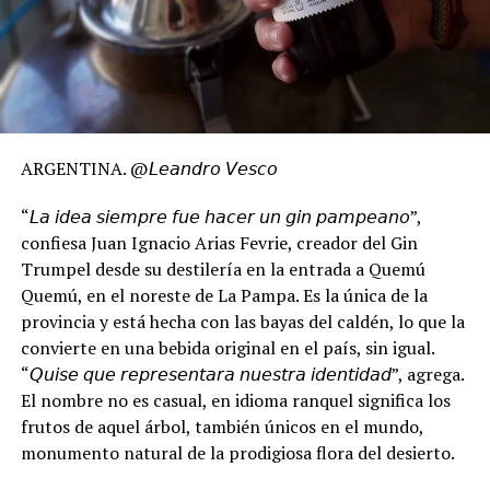
ARGENTINA. @𝘓𝘦𝘢𝘯𝘥𝘳𝘰 𝘝𝘦𝘴𝘤𝘰
“𝘓𝘢 𝘪𝘥𝘦𝘢 𝘴𝘪𝘦𝘮𝘱𝘳𝘦 𝘧𝘶𝘦 𝘩𝘢𝘤𝘦𝘳 𝘶𝘯 𝘨𝘪𝘯 𝘱𝘢𝘮𝘱𝘦𝘢𝘯𝘰”,
confiesa Juan Ignacio Arias Fevrie, creador del Gin
Trumpel desde su destilería en la entrada a Quemú
Quemú, en el noreste de La Pampa. Es la única de la
provincia y está hecha con las bayas del caldén, lo que la
convierte en una bebida original en el país, sin igual.
“𝘘𝘶𝘪𝘴𝘦 𝘲𝘶𝘦 𝘳𝘦𝘱𝘳𝘦𝘴𝘦𝘯𝘵𝘢𝘳𝘢 𝘯𝘶𝘦𝘴𝘵𝘳𝘢 𝘪𝘥𝘦𝘯𝘵𝘪𝘥𝘢𝘥”, agrega.
El nombre no es casual, en idioma ranquel significa los
frutos de aquel árbol, también únicos en el mundo,
monumento natural de la prodigiosa flora del desierto.