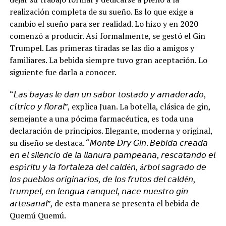
realización completa de su sueño. Es lo que exige a
cambio el sueño para ser realidad. Lo hizo y en 2020
comenzó a producir. Así formalmente, se gestó el Gin
Trumpel. Las primeras tiradas se las dio a amigos y
familiares. La bebida siempre tuvo gran aceptación. Lo
siguiente fue darla a conocer.
“𝘓𝘢𝘴 𝘣𝘢𝘺𝘢𝘴 𝘭𝘦 𝘥𝘢𝘯 𝘶𝘯 𝘴𝘢𝘣𝘰𝘳 𝘵𝘰𝘴𝘵𝘢𝘥𝘰 𝘺 𝘢𝘮𝘢𝘥𝘦𝘳𝘢𝘥𝘰,
𝘤í𝘵𝘳𝘪𝘤𝘰 𝘺 𝘧𝘭𝘰𝘳𝘢𝘭”, explica Juan. La botella, clásica de gin,
semejante a una pócima farmacéutica, es toda una
declaración de principios. Elegante, moderna y original,
su diseño se destaca. “𝘔𝘰𝘯𝘵𝘦 𝘋𝘳𝘺 𝘎𝘪𝘯. 𝘉𝘦𝘣𝘪𝘥𝘢 𝘤𝘳𝘦𝘢𝘥𝘢
𝘦𝘯 𝘦𝘭 𝘴𝘪𝘭𝘦𝘯𝘤𝘪𝘰 𝘥𝘦 𝘭𝘢 𝘭𝘭𝘢𝘯𝘶𝘳𝘢 𝘱𝘢𝘮𝘱𝘦𝘢𝘯𝘢, 𝘳𝘦𝘴𝘤𝘢𝘵𝘢𝘯𝘥𝘰 𝘦𝘭
𝘦𝘴𝘱í𝘳𝘪𝘵𝘶 𝘺 𝘭𝘢 𝘧𝘰𝘳𝘵𝘢𝘭𝘦𝘻𝘢 𝘥𝘦𝘭 𝘤𝘢𝘭𝘥é𝘯, á𝘳𝘣𝘰𝘭 𝘴𝘢𝘨𝘳𝘢𝘥𝘰 𝘥𝘦
𝘭𝘰𝘴 𝘱𝘶𝘦𝘣𝘭𝘰𝘴 𝘰𝘳𝘪𝘨𝘪𝘯𝘢𝘳𝘪𝘰𝘴, 𝘥𝘦 𝘭𝘰𝘴 𝘧𝘳𝘶𝘵𝘰𝘴 𝘥𝘦𝘭 𝘤𝘢𝘭𝘥é𝘯,
𝘵𝘳𝘶𝘮𝘱𝘦𝘭, 𝘦𝘯 𝘭𝘦𝘯𝘨𝘶𝘢 𝘳𝘢𝘯𝘲𝘶𝘦𝘭, 𝘯𝘢𝘤𝘦 𝘯𝘶𝘦𝘴𝘵𝘳𝘰 𝘨𝘪𝘯
𝘢𝘳𝘵𝘦𝘴𝘢𝘯𝘢𝘭”, de esta manera se presenta el bebida de
Quemú Quemú.