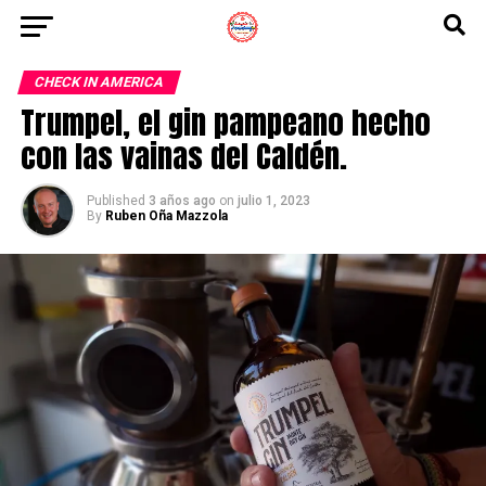
CHECK IN AMERICA
Trumpel, el gin pampeano hecho
con las vainas del Caldén.
Published
3 años ago
on
julio 1, 2023
By
Ruben Oña Mazzola