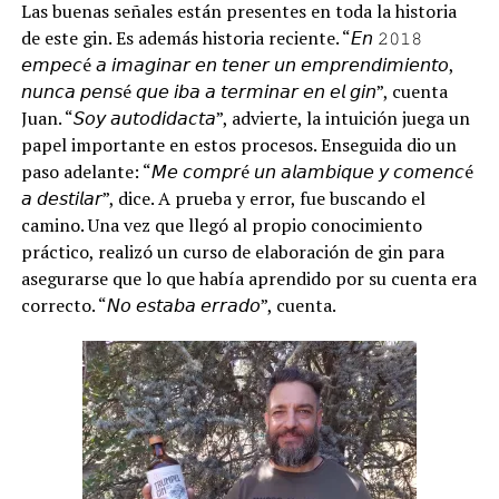
Las buenas señales están presentes en toda la historia
de este gin. Es además historia reciente. “𝘌𝘯 𝟸𝟶𝟷𝟾
𝘦𝘮𝘱𝘦𝘤é 𝘢 𝘪𝘮𝘢𝘨𝘪𝘯𝘢𝘳 𝘦𝘯 𝘵𝘦𝘯𝘦𝘳 𝘶𝘯 𝘦𝘮𝘱𝘳𝘦𝘯𝘥𝘪𝘮𝘪𝘦𝘯𝘵𝘰,
𝘯𝘶𝘯𝘤𝘢 𝘱𝘦𝘯𝘴é 𝘲𝘶𝘦 𝘪𝘣𝘢 𝘢 𝘵𝘦𝘳𝘮𝘪𝘯𝘢𝘳 𝘦𝘯 𝘦𝘭 𝘨𝘪𝘯”, cuenta
Juan. “𝘚𝘰𝘺 𝘢𝘶𝘵𝘰𝘥𝘪𝘥𝘢𝘤𝘵𝘢”, advierte, la intuición juega un
papel importante en estos procesos. Enseguida dio un
paso adelante: “𝘔𝘦 𝘤𝘰𝘮𝘱𝘳é 𝘶𝘯 𝘢𝘭𝘢𝘮𝘣𝘪𝘲𝘶𝘦 𝘺 𝘤𝘰𝘮𝘦𝘯𝘤é
𝘢 𝘥𝘦𝘴𝘵𝘪𝘭𝘢𝘳”, dice. A prueba y error, fue buscando el
camino. Una vez que llegó al propio conocimiento
práctico, realizó un curso de elaboración de gin para
asegurarse que lo que había aprendido por su cuenta era
correcto. “𝘕𝘰 𝘦𝘴𝘵𝘢𝘣𝘢 𝘦𝘳𝘳𝘢𝘥𝘰”, cuenta.