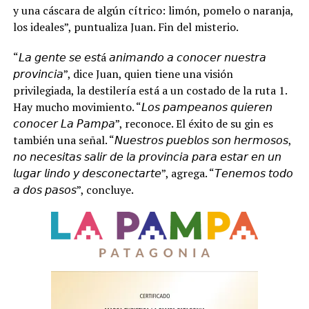
y una cáscara de algún cítrico: limón, pomelo o naranja,
los ideales”, puntualiza Juan. Fin del misterio.
“𝘓𝘢 𝘨𝘦𝘯𝘵𝘦 𝘴𝘦 𝘦𝘴𝘵á 𝘢𝘯𝘪𝘮𝘢𝘯𝘥𝘰 𝘢 𝘤𝘰𝘯𝘰𝘤𝘦𝘳 𝘯𝘶𝘦𝘴𝘵𝘳𝘢
𝘱𝘳𝘰𝘷𝘪𝘯𝘤𝘪𝘢”, dice Juan, quien tiene una visión
privilegiada, la destilería está a un costado de la ruta 1.
Hay mucho movimiento. “𝘓𝘰𝘴 𝘱𝘢𝘮𝘱𝘦𝘢𝘯𝘰𝘴 𝘲𝘶𝘪𝘦𝘳𝘦𝘯
𝘤𝘰𝘯𝘰𝘤𝘦𝘳 𝘓𝘢 𝘗𝘢𝘮𝘱𝘢”, reconoce. El éxito de su gin es
también una señal. “𝘕𝘶𝘦𝘴𝘵𝘳𝘰𝘴 𝘱𝘶𝘦𝘣𝘭𝘰𝘴 𝘴𝘰𝘯 𝘩𝘦𝘳𝘮𝘰𝘴𝘰𝘴,
𝘯𝘰 𝘯𝘦𝘤𝘦𝘴𝘪𝘵𝘢𝘴 𝘴𝘢𝘭𝘪𝘳 𝘥𝘦 𝘭𝘢 𝘱𝘳𝘰𝘷𝘪𝘯𝘤𝘪𝘢 𝘱𝘢𝘳𝘢 𝘦𝘴𝘵𝘢𝘳 𝘦𝘯 𝘶𝘯
𝘭𝘶𝘨𝘢𝘳 𝘭𝘪𝘯𝘥𝘰 𝘺 𝘥𝘦𝘴𝘤𝘰𝘯𝘦𝘤𝘵𝘢𝘳𝘵𝘦”, agrega. “𝘛𝘦𝘯𝘦𝘮𝘰𝘴 𝘵𝘰𝘥𝘰
𝘢 𝘥𝘰𝘴 𝘱𝘢𝘴𝘰𝘴”, concluye.