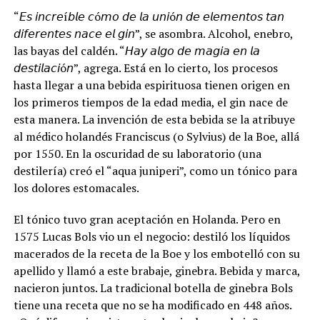
“𝘌𝘴 𝘪𝘯𝘤𝘳𝘦í𝘣𝘭𝘦 𝘤ó𝘮𝘰 𝘥𝘦 𝘭𝘢 𝘶𝘯𝘪ó𝘯 𝘥𝘦 𝘦𝘭𝘦𝘮𝘦𝘯𝘵𝘰𝘴 𝘵𝘢𝘯
𝘥𝘪𝘧𝘦𝘳𝘦𝘯𝘵𝘦𝘴 𝘯𝘢𝘤𝘦 𝘦𝘭 𝘨𝘪𝘯”, se asombra. Alcohol, enebro,
las bayas del caldén. “𝘏𝘢𝘺 𝘢𝘭𝘨𝘰 𝘥𝘦 𝘮𝘢𝘨𝘪𝘢 𝘦𝘯 𝘭𝘢
𝘥𝘦𝘴𝘵𝘪𝘭𝘢𝘤𝘪ó𝘯”, agrega. Está en lo cierto, los procesos
hasta llegar a una bebida espirituosa tienen origen en
los primeros tiempos de la edad media, el gin nace de
esta manera. La invención de esta bebida se la atribuye
al médico holandés Franciscus (o Sylvius) de la Boe, allá
por 1550. En la oscuridad de su laboratorio (una
destilería) creó el “aqua juniperi”, como un tónico para
los dolores estomacales.
El tónico tuvo gran aceptación en Holanda. Pero en
1575 Lucas Bols vio un el negocio: destiló los líquidos
macerados de la receta de la Boe y los embotelló con su
apellido y llamó a este brabaje, ginebra. Bebida y marca,
nacieron juntos. La tradicional botella de ginebra Bols
tiene una receta que no se ha modificado en 448 años.