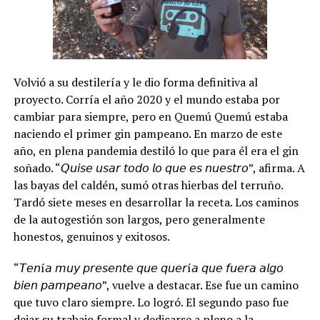
Volvió a su destilería y le dio forma definitiva al
proyecto. Corría el año 2020 y el mundo estaba por
cambiar para siempre, pero en Quemú Quemú estaba
naciendo el primer gin pampeano. En marzo de este
año, en plena pandemia destiló lo que para él era el gin
soñado. “𝘘𝘶𝘪𝘴𝘦 𝘶𝘴𝘢𝘳 𝘵𝘰𝘥𝘰 𝘭𝘰 𝘲𝘶𝘦 𝘦𝘴 𝘯𝘶𝘦𝘴𝘵𝘳𝘰”, afirma. A
las bayas del caldén, sumó otras hierbas del terruño.
Tardó siete meses en desarrollar la receta. Los caminos
de la autogestión son largos, pero generalmente
honestos, genuinos y exitosos.
“𝘛𝘦𝘯í𝘢 𝘮𝘶𝘺 𝘱𝘳𝘦𝘴𝘦𝘯𝘵𝘦 𝘲𝘶𝘦 𝘲𝘶𝘦𝘳í𝘢 𝘲𝘶𝘦 𝘧𝘶𝘦𝘳𝘢 𝘢𝘭𝘨𝘰
𝘣𝘪𝘦𝘯 𝘱𝘢𝘮𝘱𝘦𝘢𝘯𝘰”, vuelve a destacar. Ese fue un camino
que tuvo claro siempre. Lo logró. El segundo paso fue
dejar su trabajo formal y dedicarse a pleno a la