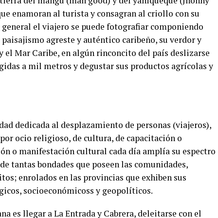
a tierra del mangú (man good) y del yaniqueque (Jhonny
ue enamoran al turista y consagran al criollo con su
o general el viajero se puede fotografiar componiendo
 paisajismo agreste y auténtico caribeño, su verdor y
y el Mar Caribe, en algún rinconcito del país deslizarse
gidas a mil metros y degustar sus productos agrícolas y
dad dedicada al desplazamiento de personas (viajeros),
por ocio religioso, de cultura, de capacitación o
ón o manifestación cultural cada día amplía su espectro
 de tantas bondades que poseen las comunidades,
ritos; enrolados en las provincias que exhiben sus
ógicos, socioeconómicoss y geopolíticos.
na es llegar a La Entrada y Cabrera, deleitarse con el