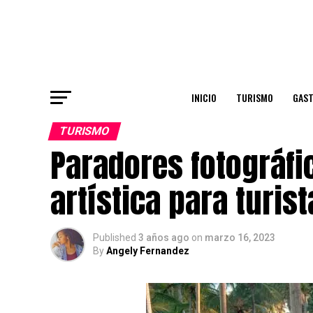
INICIO
TURISMO
GAS
TURISMO
Paradores fotográfi
artística para turis
Published
3 años ago
on
marzo 16, 2023
By
Angely Fernandez