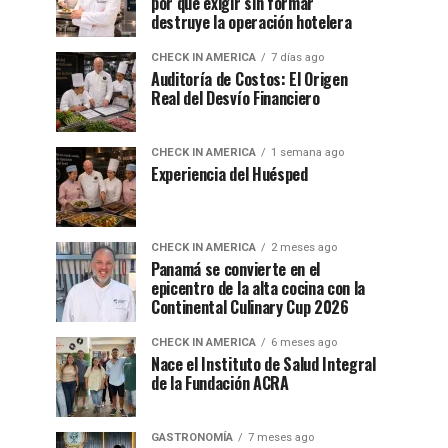
por qué exigir sin formar
destruye la operación hotelera
CHECK IN AMERICA
7 días ago
Auditoría de Costos: El Origen
Real del Desvío Financiero
CHECK IN AMERICA
1 semana ago
Experiencia del Huésped
CHECK IN AMERICA
2 meses ago
Panamá se convierte en el
epicentro de la alta cocina con la
Continental Culinary Cup 2026
CHECK IN AMERICA
6 meses ago
Nace el Instituto de Salud Integral
de la Fundación ACRA
GASTRONOMÍA
7 meses ago