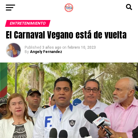
ENTRETENIMIENTO
El Carnaval Vegano está de vuelta
Published
3 años ago
on
febrero 10, 2023
By
Angely Fernandez